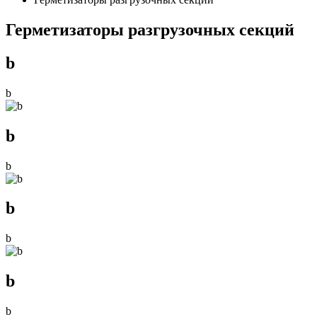
Герметизаторы разгрузочных секций
b
b
b
b
b
b
b
b